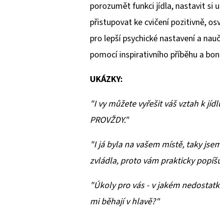
porozumět funkci jídla, nastavit si u
přistupovat ke cvičení pozitivně, os
pro lepší psychické nastavení a nauč
pomocí inspirativního příběhu a bo
UKÁZKY:
"I vy můžete vyřešit váš vztah k jí
PROVŽDY."
"I já byla na vašem místě, taky jsem 
zvládla, proto vám prakticky popíšu 
"Úkoly pro vás - v jakém nedostatk
mi běhají v hlavě?"