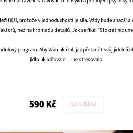
ávné nastavení stravovacích návyků a propojení psychiky můž
ležitější, protože v jednoduchosti je síla. Vždy bude snazší a 
faktorů, než na hromadu detailů. Jak se říká: "Stokrát nic umo
modulový program.
Aby Vám ukázal, jak přetvořit svůj jídelníč
jídlo uklidňovalo — ne stresovalo.
590 Kč
DO KOŠÍKU