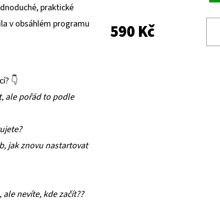
ednoduché, praktické
avila v obsáhlém programu
590 Kč
cí?
👇
 ale pořád to podle
vujete?
, jak znovu nastartovat
 ale nevíte, kde začít??