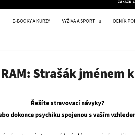
ZÁKAZNIC
U
E-BOOKY A KURZY
VÝŽIVA A SPORT
DENÍK PO
O POTŘEBUJETE NAJÍT?
HLEDAT
RAM: Strašák jménem ka
Řešíte stravovací návyky?
ebo dokonce psychiku spojenou s vaším vzhlede