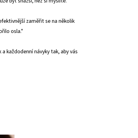
e být snazší, než si myslíte.
efektivnější zaměřit se na několik
řilo osla."
ek a každodenní návyky tak, aby vás