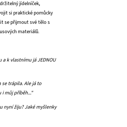
držitelný jídelníček,
vojit si praktické pomůcky
it se přijmout své tělo s
nusových materiálů.
dlu a k vlastnímu já JEDNOU
se trápila. Ale já to
i můj příběh..."
u nyní žiju? Jaké myšlenky