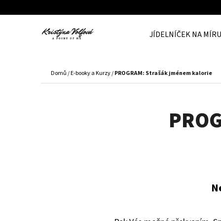
K
Přejít
O
Zpět
Zpět
na
JÍDELNÍČEK NA MÍR
Š
do
do
obsah
Í
obchodu
obchodu
C
K
Domů
/
E-booky a Kurzy
/
PROGRAM: Strašák jménem kalorie
PROG
N