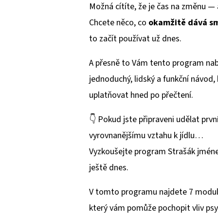
Možná cítíte, že je čas na změnu — 
Chcete něco, co
okamžitě dává s
to začít používat už dnes.
A přesně to Vám tento program nab
jednoduchý, lidský a funkční návod,
uplatňovat hned po přečtení.
👇
Pokud jste připraveni udělat první 
vyrovnanějšímu vztahu k jídlu…
Vyzkoušejte program Strašák jmén
ještě dnes.
V tomto programu najdete 7 modul
který vám pomůže pochopit vliv psyc