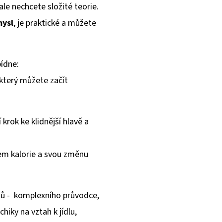
ale nechcete složité teorie.
mysl
, je praktické a můžete
ídne:
 který můžete začít
krok ke klidnější hlavě a
em kalorie a svou změnu
ů - komplexního průvodce,
hiky na vztah k jídlu,