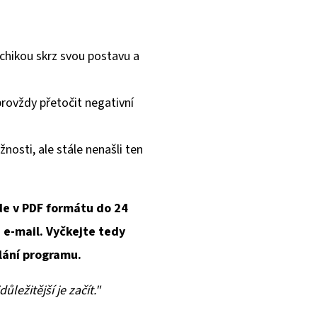
ychikou skrz svou postavu a
provždy přetočit negativní
žnosti, ale stále nenašli ten
de v PDF formátu do 24
e-mail. Vyčkejte tedy
lání programu.
ůležitější je začít."