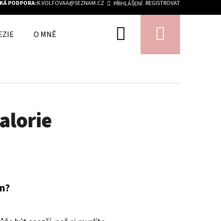
KÁ PODPORA:
K.VOLFOVAA@SEZNAM.CZ
REGISTROVAT
PŘIHLÁŠENÍ
Hledat
Nákupn
EZIE
O MNĚ
KONTAKT
košík
lorie
m?