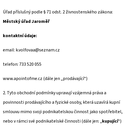
E
T
Úřad příslušný podle § 71 odst. 2 živnostenského zákona:
E
Městský úřad Jaroměř
N
kontaktní údaje:
A
J
email: k.volfovaa@seznam.cz
Í
telefon: 733 520 055
T
?
www.apointofme.cz (dále jen „prodávající“)
2. Tyto obchodní podmínky upravují vzájemná práva a
povinnosti prodávajícího a fyzické osoby, která uzavírá kupní
HLEDAT
smlouvu mimo svoji podnikatelskou činnost jako spotřebitel,
nebo v rámci své podnikatelské činnosti (dále jen: „
kupující
“)