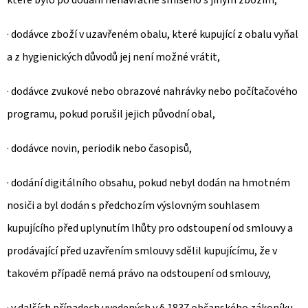
které bylo po dodání nenávratně smíseno s jiným zbožím,
· dodávce zboží v uzavřeném obalu, které kupující z obalu vyňal
a z hygienických důvodů jej není možné vrátit,
· dodávce zvukové nebo obrazové nahrávky nebo počítačového
programu, pokud porušil jejich původní obal,
· dodávce novin, periodik nebo časopisů,
· dodání digitálního obsahu, pokud nebyl dodán na hmotném
nosiči a byl dodán s předchozím výslovným souhlasem
kupujícího před uplynutím lhůty pro odstoupení od smlouvy a
prodávající před uzavřením smlouvy sdělil kupujícímu, že v
takovém případě nemá právo na odstoupení od smlouvy,