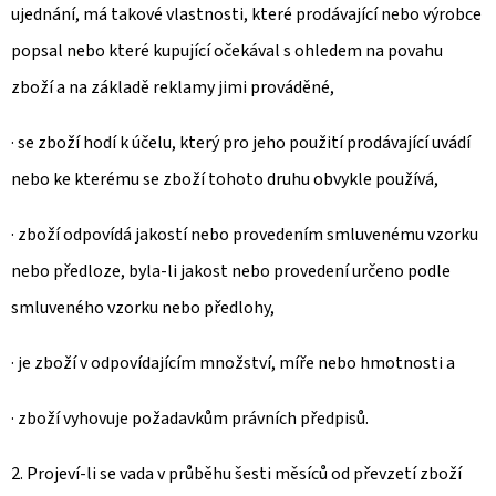
ujednání, má takové vlastnosti, které prodávající nebo výrobce
popsal nebo které kupující očekával s ohledem na povahu
zboží a na základě reklamy jimi prováděné,
· se zboží hodí k účelu, který pro jeho použití prodávající uvádí
nebo ke kterému se zboží tohoto druhu obvykle používá,
· zboží odpovídá jakostí nebo provedením smluvenému vzorku
nebo předloze, byla-li jakost nebo provedení určeno podle
smluveného vzorku nebo předlohy,
· je zboží v odpovídajícím množství, míře nebo hmotnosti a
· zboží vyhovuje požadavkům právních předpisů.
2. Projeví-li se vada v průběhu šesti měsíců od převzetí zboží