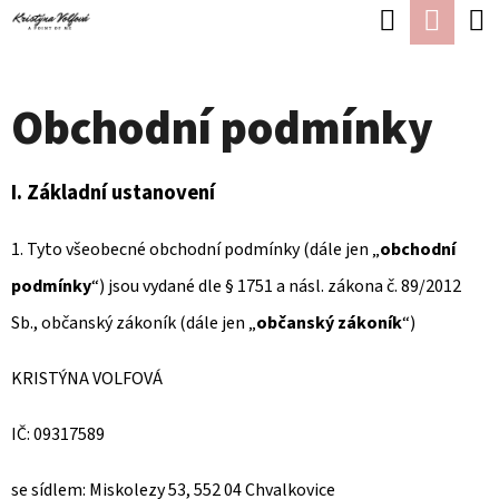
K
Hledat
Náku
Přejít
O
Zpět
Zpět
na
koší
Š
obsah
Obchodní podmínky
Í
C
K
O
I. Základní ustanovení
P
O
1. Tyto všeobecné obchodní podmínky (dále jen „
obchodní
T
podmínky
“) jsou vydané dle § 1751 a násl. zákona č. 89/2012
Ř
Sb., občanský zákoník (dále jen „
občanský zákoník
“)
E
KRISTÝNA VOLFOVÁ
B
U
IČ: 09317589
J
se sídlem: Miskolezy 53, 552 04 Chvalkovice