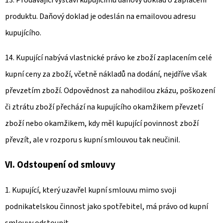
13. Prodávající vystaví kupujícímu daňový doklad o zaplacení
produktu. Daňový doklad je odeslán na emailovou adresu
kupujícího.
14. Kupující nabývá vlastnické právo ke zboží zaplacením celé
kupní ceny za zboží, včetně nákladů na dodání, nejdříve však
převzetím zboží. Odpovědnost za nahodilou zkázu, poškození
či ztrátu zboží přechází na kupujícího okamžikem převzetí
zboží nebo okamžikem, kdy měl kupující povinnost zboží
převzít, ale v rozporu s kupní smlouvou tak neučinil.
VI. Odstoupení od smlouvy
1. Kupující, který uzavřel kupní smlouvu mimo svoji
podnikatelskou činnost jako spotřebitel, má právo od kupní