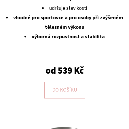
E
udržuje stav kostí
T
vhodné pro sportovce a pro osoby při zvýšeném
E
tělesném výkonu
N
výborná rozpustnost a stabilita
A
J
Í
T
od
539 Kč
?
DO KOŠÍKU
HLEDAT