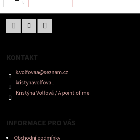
Z
Á
P
Facebook
Instagram
YouTube
A
KONTAKT
T
Í
k.volfovaa
@
seznam.cz
kristynavolfova_
Kristýna Volfová / A point of me
INFORMACE PRO VÁS
Obchodní podmínky